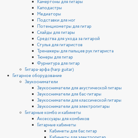
Камертоны для гитары
Каподастры
Медиаторы
Подставки для ног
Потенциометры для гитар
Слайды для гитары
Средства для ухода за гитарой
Стулья для гитаристов
Тренажеры для пальцев рук гитариста
Тюнеры для гитар
Фурнитура для гитар
Гитара-арфа (harp guitar)
Гитарное оборудование
Звукосниматели
Звукосниматели для акустической гитары
Звукосниматели для бас-гитары
Звукосниматели для классической гитары
Звукосниматели для электрогитары
Гитарные комбо и кабинеты
Аксессуары для комбиков
Гитарные кабинеты
Кабинеты для бас гитар
Кабинеты для электрогитар